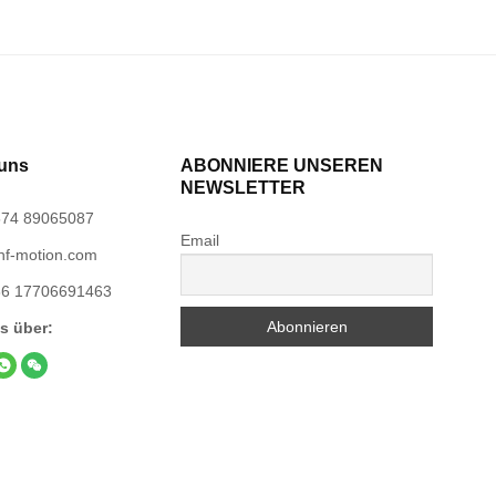
 uns
ABONNIERE UNSEREN
NEWSLETTER
74 89065087
Email
f-motion.com
86 17706691463
s über: