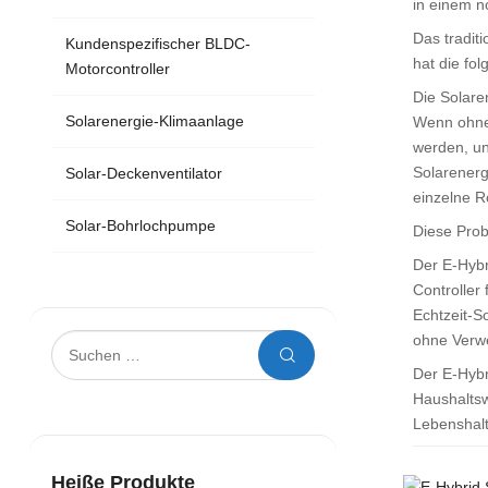
in einem n
Das tradit
Kundenspezifischer BLDC-
hat die fo
Motorcontroller
Die Solare
Solarenergie-Klimaanlage
Wenn ohne 
werden, un
Solarenerg
Solar-Deckenventilator
einzelne R
Solar-Bohrlochpumpe
Diese Prob
Der E-Hybr
Controller
Echtzeit-S
ohne Verwe
Der E-Hybr
Haushaltsw
Lebenshalt
Heiße Produkte