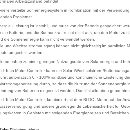
ormalen Arbeitszustand befindet.
ionelle verteilte Sonnenergiesystem in Kombination mit der Verwendun
lgenden Probleme:
nergie -Leistung ist instabil, und muss von der Batterie gespeichert w
die Batterie, und die Sonnenkraft reicht nicht aus, um den Motor zu
d die Sonnenenergie kann nicht verwendet werden.
ie und Wechselstromausgang können nicht gleichzeitig im parallelen 
oute umgestellt werden.
leme haben zu einer geringen Nutzungsrate von Solarenergie und hoh
id-Tech Motor Controller kann die Solar-/Wechselstrom-/Batterieausgab
 führt automatisch 0 ~ 100% nahtlose und kontinuierliche Einstellung 
olarstromgenerierung durch, so dass die Nutzung der Sonnenenergie i
ndung von Batterien eingesetzt werden, Das löst alle oben genannte
id-Tech Motor Controller, kombiniert mit dem BLDC -Motor auf der Anw
asserversorgung und andere grundlegende Lebenssicherheit für Gebie
ungskosten in Gebieten mit steigenden Energiepreisen und Bereichen