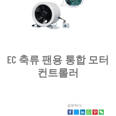
EC 축류 팬용 통합 모터
컨트롤러
공유하다: