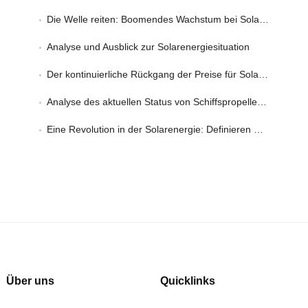
Die Welle reiten: Boomendes Wachstum bei Solarstromanwendungen für Privathaushalte
Analyse und Ausblick zur Solarenergiesituation
Der kontinuierliche Rückgang der Preise für Solarmodule: Chancen in Solaranwendungen
Analyse des aktuellen Status von Schiffspropellerantriebssystemen
Eine Revolution in der Solarenergie: Definieren Sie den MPPT-Solarladeregler neu
Über uns
Quicklinks