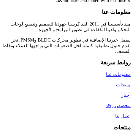
and risks associated with in-house R
&د.
معلومات عنا
منذ تأسيسنا في 2011, لقد كرسنا جهودنا لتصميم وتصنيع لوحات
التحكم ولدينا الكفاءة في تطوير البرامج والأجهزة.
بفضل خبرتنا الإضافية في تطوير محركات BLDC وPMSM, نحن
نقدم حلول تطبيقية كاملة لحل الصعوبات التي يواجهها العملاء ونقاط
الضعف.
روابط سريعة
معلومات عنا
منتجات
أخبار
مخصص ر&د
اتصل بنا
منتجات